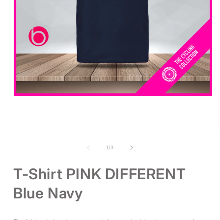
Apri
contenuti
multimediali
1
in
finestra
modale
su
1
/
3
T-Shirt PINK DIFFERENT
Blue Navy