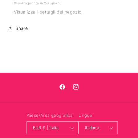
Di solito pronto in 2-4 giorni
Visualizza i dettagli del negozio
Share
Facebook
Instagram
Paese/Area geografica
Lingua
EUR € | Italia
Italiano