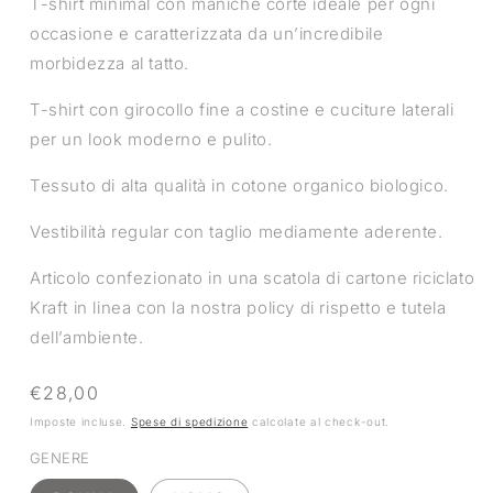
T-shirt minimal con maniche corte ideale per ogni
occasione e caratterizzata da un’incredibile
morbidezza al tatto.
T-shirt con girocollo fine a costine e cuciture laterali
per un look moderno e pulito.
Tessuto di alta qualità in cotone organico biologico.
Vestibilità regular con taglio mediamente aderente.
Articolo confezionato in una scatola di cartone riciclato
Kraft in linea con la nostra policy di rispetto e tutela
dell’ambiente.
Prezzo
€28,00
di
Imposte incluse.
Spese di spedizione
calcolate al check-out.
listino
GENERE